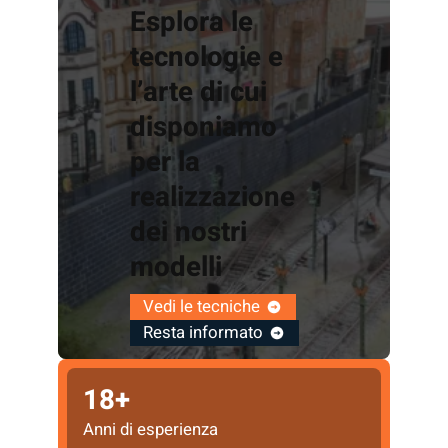
Esplora le
tecnologie e
l’arte di cui
disponiamo
per la
realizzazione
dei nostri
modelli
Vedi le tecniche
Resta informato
18+
Anni di esperienza